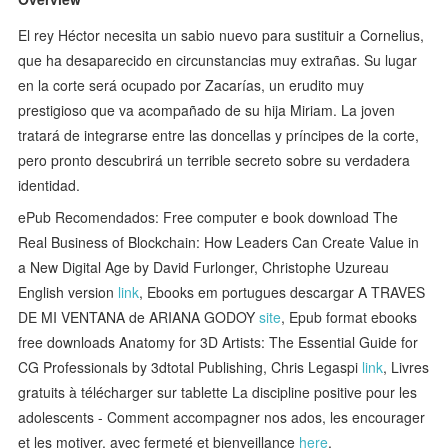
El rey Héctor necesita un sabio nuevo para sustituir a Cornelius,
que ha desaparecido en circunstancias muy extrañas. Su lugar
en la corte será ocupado por Zacarías, un erudito muy
prestigioso que va acompañado de su hija Miriam. La joven
tratará de integrarse entre las doncellas y príncipes de la corte,
pero pronto descubrirá un terrible secreto sobre su verdadera
identidad.
ePub Recomendados: Free computer e book download The
Real Business of Blockchain: How Leaders Can Create Value in
a New Digital Age by David Furlonger, Christophe Uzureau
English version
link
, Ebooks em portugues descargar A TRAVES
DE MI VENTANA de ARIANA GODOY
site
, Epub format ebooks
free downloads Anatomy for 3D Artists: The Essential Guide for
CG Professionals by 3dtotal Publishing, Chris Legaspi
link
, Livres
gratuits à télécharger sur tablette La discipline positive pour les
adolescents - Comment accompagner nos ados, les encourager
et les motiver, avec fermeté et bienveillance
here
,