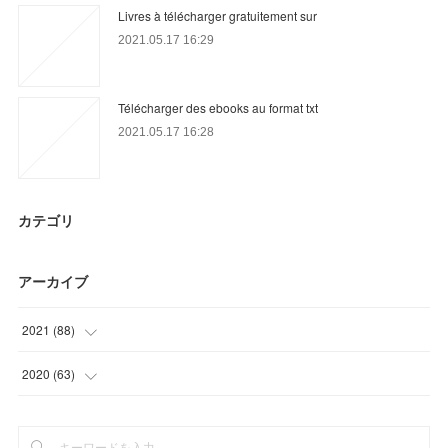
Livres à télécharger gratuitement sur
2021.05.17 16:29
Télécharger des ebooks au format txt
2021.05.17 16:28
カテゴリ
アーカイブ
2021
(
88
)
(
28
)
2020
(
63
)
(
25
)
(
12
)