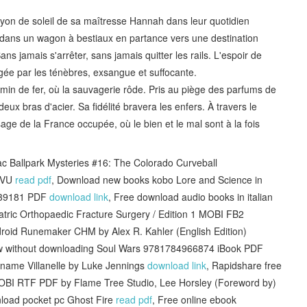
yon de soleil de sa maîtresse Hannah dans leur quotidien
e dans un wagon à bestiaux en partance vers une destination
ns jamais s'arrêter, sans jamais quitter les rails. L'espoir de
gée par les ténèbres, exsangue et suffocante.
min de fer, où la sauvagerie rôde. Pris au piège des parfums de
deux bras d'acier. Sa fidélité bravera les enfers. À travers le
ge de la France occupée, où le bien et le mal sont à la fois
 Ballpark Mysteries #16: The Colorado Curveball
DJVU
read pdf
, Download new books kobo Lore and Science in
4539181 PDF
download link
, Free download audio books in italian
diatric Orthopaedic Fracture Surgery / Edition 1 MOBI FB2
droid Runemaker CHM by Alex R. Kahler (English Edition)
now without downloading Soul Wars 9781784966874 iBook PDF
dename Villanelle by Luke Jennings
download link
, Rapidshare free
 MOBI RTF PDF by Flame Tree Studio, Lee Horsley (Foreword by)
load pocket pc Ghost Fire
read pdf
, Free online ebook