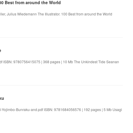
00 Best from around the World
ller, Julius Wiedemann The Illustrator. 100 Best from around the World
e
df ISBN: 9780756415075 | 368 pages | 10 Mb The Unkindest Tide Seanan
ku
gi-Yojimbo-Bunraku-and.pdf ISBN: 9781684056576 | 192 pages | 5 Mb Usagi