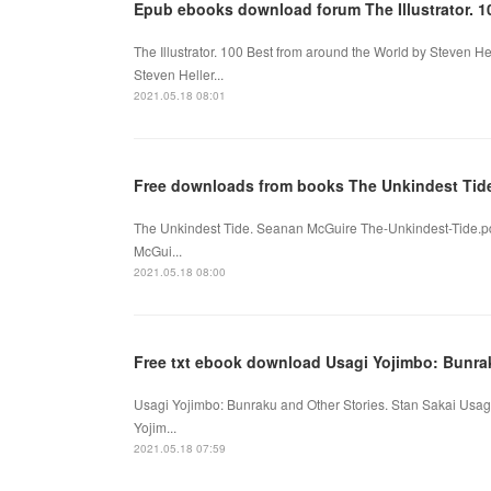
Epub ebooks download forum The Illustrator. 1
The Illustrator. 100 Best from around the World by Steven He
Steven Heller...
2021.05.18 08:01
Free downloads from books The Unkindest Tid
The Unkindest Tide. Seanan McGuire The-Unkindest-Tide.p
McGui...
2021.05.18 08:00
Free txt ebook download Usagi Yojimbo: Bunra
Usagi Yojimbo: Bunraku and Other Stories. Stan Sakai Usa
Yojim...
2021.05.18 07:59