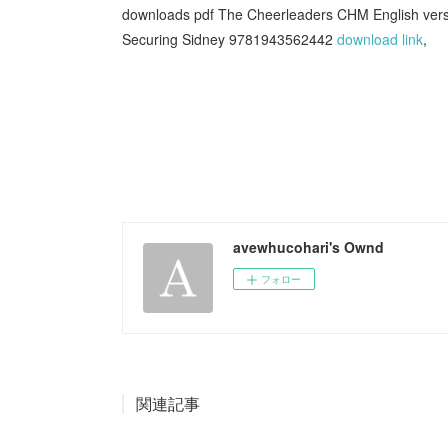
downloads pdf The Cheerleaders CHM English ver
Securing Sidney 9781943562442
download link
,
avewhucohari's Ownd
フォロー
関連記事