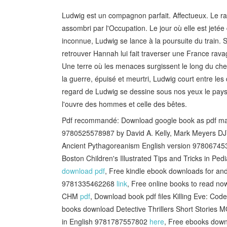
Ludwig est un compagnon parfait. Affectueux. Le ra
assombri par l'Occupation. Le jour où elle est jeté
inconnue, Ludwig se lance à la poursuite du train. Sa
retrouver Hannah lui fait traverser une France rava
Une terre où les menaces surgissent le long du che
la guerre, épuisé et meurtri, Ludwig court entre les 
regard de Ludwig se dessine sous nos yeux le paysa
l'ouvre des hommes et celle des bêtes.
Pdf recommandé: Download google book as pdf mac
9780525578987 by David A. Kelly, Mark Meyers 
Ancient Pythagoreanism English version 978067
Boston Children's Illustrated Tips and Tricks in Pe
download pdf
, Free kindle ebook downloads for an
9781335462268
link
, Free online books to read 
CHM
pdf
, Download book pdf files Killing Eve: Co
books download Detective Thrillers Short Stories
in English 9781787557802
here
, Free ebooks down