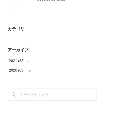
カテゴリ
アーカイブ
2021
(
88
)
2020
(
63
(
28
)
)
(
25
)
(
12
)
(
21
)
(
15
)
(
3
)
(
30
)
(
11
)
(
6
)