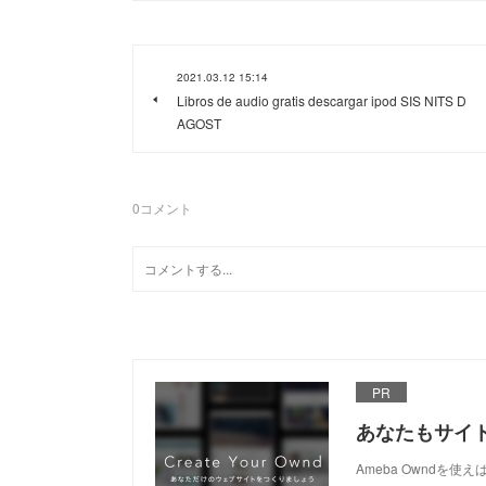
2021.03.12 15:14
Libros de audio gratis descargar ipod SIS NITS D
AGOST
0
コメント
PR
あなたもサイ
Ameba Owndを